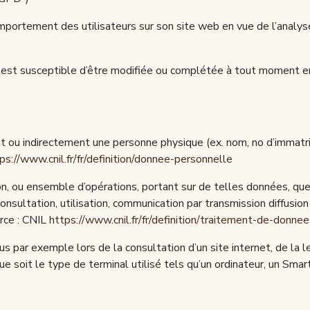
portement des utilisateurs sur son site web en vue de l’analyse d
ier est susceptible d’être modifiée ou complétée à tout moment e
t ou indirectement une personne physique (ex. nom, no d’immatri
ps://www.cnil.fr/fr/definition/donnee-personnelle
, ou ensemble d’opérations, portant sur de telles données, quel 
 consultation, utilisation, communication par transmission diffus
urce : CNIL
https://www.cnil.fr/fr/definition/traitement-de-donne
 par exemple lors de la consultation d’un site internet, de la lec
l que soit le type de terminal utilisé tels qu’un ordinateur, un S