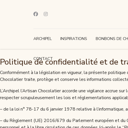
ARCHIPEL
INSPIRATIONS
BONBONS DE C
CONTACT
Politique de confidentialité et de 
Conformément à la législation en vigueur, la présente politique 
Chocolatier traite, protège et conserve les informations collec
L’Archipel l’Artisan Chocolatier accorde une vigilance accrue sur 
respecter scrupuleusement les lois et réglementations applica
– de la loi n° 78-17 du 6 janvier 1978 relative à l’informatique, a
– du Règlement (UE) 2016/679 du Parlement européen et du Cons
personnel et à la libre circulation de ces données (ci-après le 