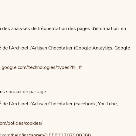
à des analyses de fréquentation des pages d’information, en
é de l’Archipel l’Artisan Chocolatier (Google Analytics, Google
es.google.com/technologies/types?hl=fr
ns sociaux de partage.
é de l’Archipel l’Artisan Chocolatier (Facebook, YouTube,
com/policies/cookies/
ok.com/help/instagram/155833707900388