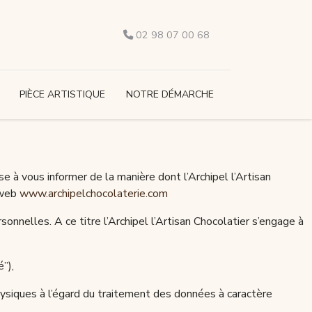
02 98 07 00 68
PIÈCE ARTISTIQUE
NOTRE DÉMARCHE
e à vous informer de la manière dont l’Archipel l’Artisan
 web
www.archipelchocolaterie.com
sonnelles. A ce titre l’Archipel l’Artisan Chocolatier s’engage à
é”),
siques à l’égard du traitement des données à caractère